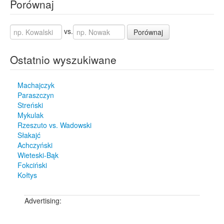
Porównaj
vs.
Porównaj
Ostatnio wyszukiwane
Machajczyk
Paraszczyn
Streński
Mykulak
Rzeszuto vs. Wadowski
Słakajć
Achczyński
Wieteski-Bąk
Fokciński
Kołtys
Advertising: