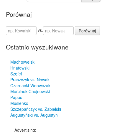
Porównaj
vs.
Porównaj
Ostatnio wyszukiwane
Machtewelski
Hnatowski
Szęfel
Praszczyk vs. Nowak
Czarnacki-Wdowczak
Morcinek-Chojnowski
Papuć
Musienko
Szczepańczyk vs. Zabielski
Augustyński vs. Augustyn
Advertising: