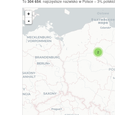
To
304 654
. najczęstsze nazwisko w Polsce – 3% polskic
+
-
2