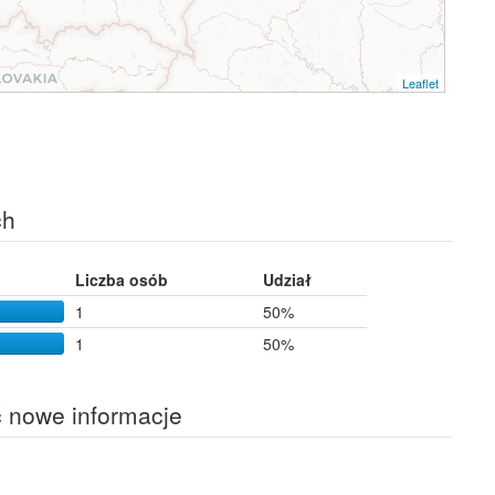
Leaflet
ch
Liczba osób
Udział
1
50%
1
50%
ć nowe informacje