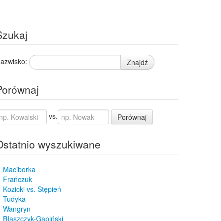
Szukaj
azwisko:
Znajdź
Porównaj
vs.
Porównaj
Ostatnio wyszukiwane
Maciborka
Frańczuk
Kozicki vs. Stępień
Tudyka
Wangryn
Błaszczyk-Gapiński