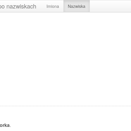
 po nazwiskach
Imiona
Nazwiska
orka
.