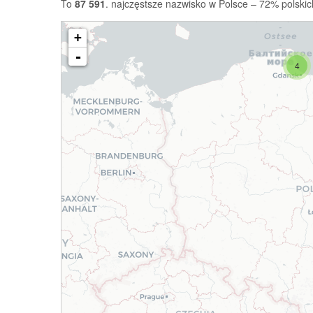
To
87 591
. najczęstsze nazwisko w Polsce – 72% polskic
+
-
4