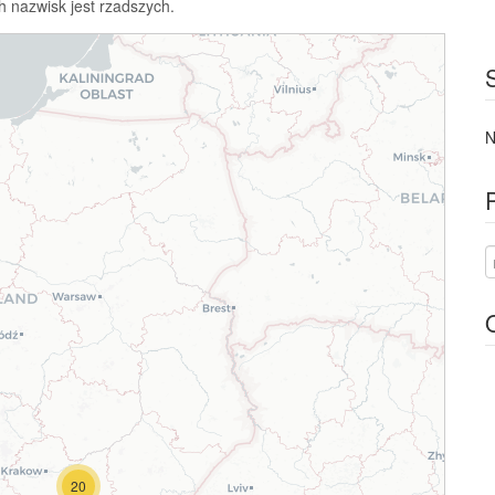
h nazwisk jest rzadszych.
N
20