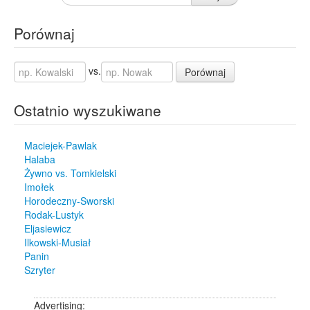
Porównaj
vs.
Porównaj
Ostatnio wyszukiwane
Maciejek-Pawlak
Halaba
Żywno vs. Tomkielski
Imołek
Horodeczny-Sworski
Rodak-Lustyk
Eljasiewicz
Ilkowski-Musiał
Panin
Szryter
Advertising: