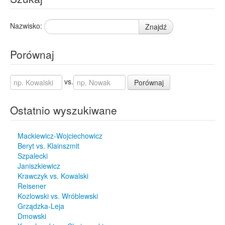
Nazwisko:
Znajdź
Porównaj
vs.
Porównaj
Ostatnio wyszukiwane
Mackiewicz-Wojciechowicz
Beryt vs. Klainszmit
Szpalecki
Janiszkiewicz
Krawczyk vs. Kowalski
Reisener
Kozlowski vs. Wróblewski
Grządzka-Leja
Dmowski