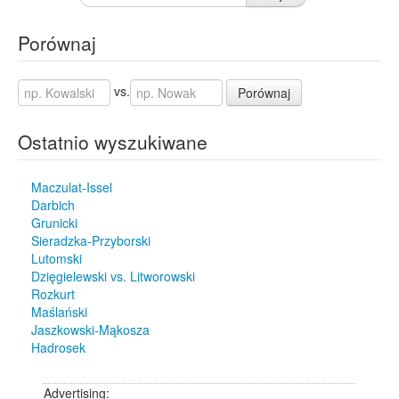
Porównaj
vs.
Porównaj
Ostatnio wyszukiwane
Maczulat-Issel
Darbich
Grunicki
Sieradzka-Przyborski
Lutomski
Dzięgielewski vs. Litworowski
Rozkurt
Maślański
Jaszkowski-Mąkosza
Hadrosek
Advertising: