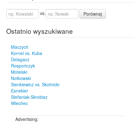
vs.
Porównaj
Ostatnio wyszukiwane
Maczych
Kornel vs. Kuba
Delagacz
Rospończyk
Motelski
Notkowski
Sienkiewicz vs. Skotnicki
Esnekier
Stefaniak-Skrobisz
Wiechec
Advertising: