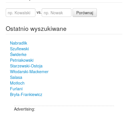
vs.
Porównaj
Ostatnio wyszukiwane
Nabradlik
Szuflewski
Świderke
Petniakowski
Starzewski-Ostoja
Włodarski-Mackemer
Salasa
Motłoch
Furlani
Bryła-Frankiewicz
Advertising: