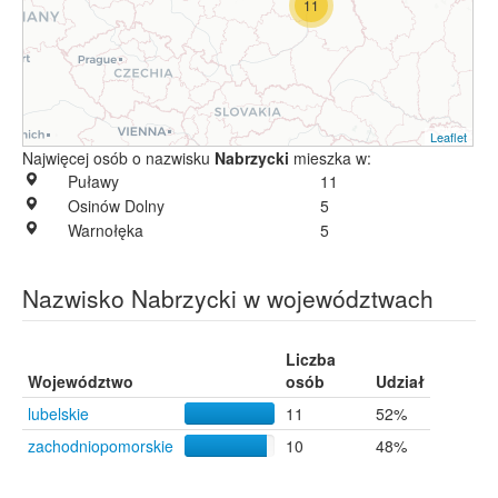
11
Leaflet
Najwięcej osób o nazwisku
Nabrzycki
mieszka w:
Puławy
11
Osinów Dolny
5
Warnołęka
5
Nazwisko Nabrzycki w województwach
Liczba
Województwo
osób
Udział
lubelskie
11
52%
zachodniopomorskie
10
48%