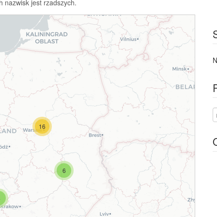
h nazwisk jest rzadszych.
N
16
6
4