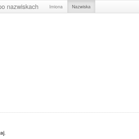
 po nazwiskach
Imiona
Nazwiska
aj
.