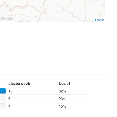
Leaflet
Liczba osób
Udział
16
62%
6
23%
4
15%