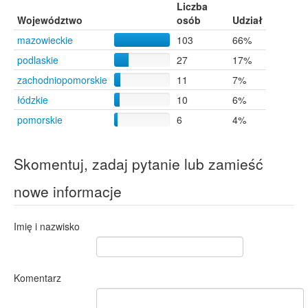
Siemirowice
2
Liczba
Bolewo
1
Województwo
osób
Udział
mazowieckie
103
66%
podlaskie
27
17%
zachodniopomorskie
11
7%
łódzkie
10
6%
pomorskie
6
4%
Skomentuj, zadaj pytanie lub zamieść
nowe informacje
Imię i nazwisko
Komentarz