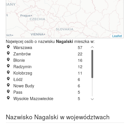
Leaflet
Najwięcej osób o nazwisku
Nagalski
mieszka w:
Warszawa
57
Zambrów
22
Błonie
16
Radzymin
12
Kołobrzeg
11
Łódź
6
Nowe Budy
6
Pass
5
Wysokie Mazowieckie
5
Gostynin
4
Lębork
4
Nazwisko Nagalski w województwach
Zgierz
4
Budy Bolewskie
2