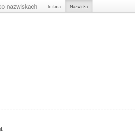
 po nazwiskach
Imiona
Nazwiska
i
.