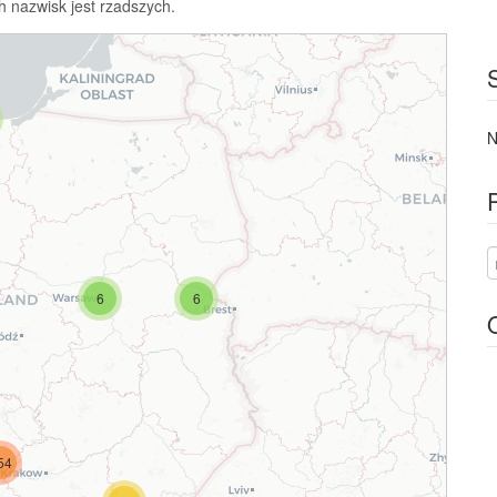
h nazwisk jest rzadszych.
N
6
6
54