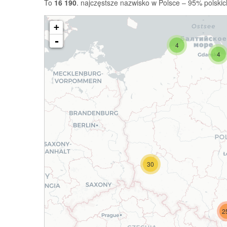
To
16 190
. najczęstsze nazwisko w Polsce – 95% polskic
+
-
4
4
30
2