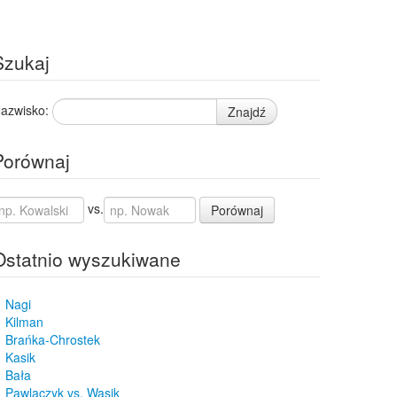
Szukaj
azwisko:
Znajdź
Porównaj
vs.
Porównaj
Ostatnio wyszukiwane
Nagi
Kilman
Brańka-Chrostek
Kasik
Bała
Pawlaczyk vs. Wasik