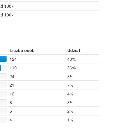
ad 100×
ad 100×
Liczba osób
Udział
124
40%
110
36%
24
8%
21
7%
12
4%
8
3%
5
2%
4
1%