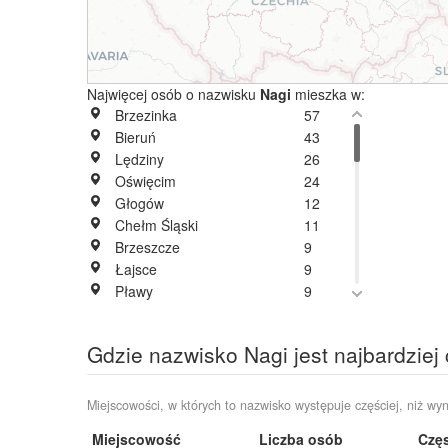
Najwięcej osób o nazwisku
Nagi
mieszka w:
Brzezinka
57
Bieruń
43
Lędziny
26
Oświęcim
24
Głogów
12
Chełm Śląski
11
Brzeszcze
9
Łajsce
9
Pławy
9
Chorzów
8
Pielgrzymka
7
Gdzie nazwisko Nagi jest najbardziej
Imielin
6
Jelenia Góra
6
Nowe Szpaki
6
Miejscowości, w których to nazwisko występuje częściej, niż wyn
Rajsko
6
Miejscowość
Liczba osób
Częs
Warszawa
6