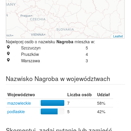
Leaflet
Najwięcej osób o nazwisku
Nagroba
mieszka w:
Szczuczyn
5
Pruszków
4
Warszawa
3
Nazwisko Nagroba w województwach
Województwo
Liczba osób
Udział
mazowieckie
7
58%
podlaskie
5
42%
Skomentuj, zadaj pytanie lub zamieść