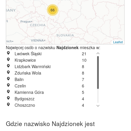
66
Leaflet
Najwięcej osób o nazwisku
Najdzionek
mieszka w:
Lwówek Śląski
21
Krapkowice
10
Lidzbark Warmiński
8
Zduńska Wola
8
Balin
7
Czelin
6
Kamienna Góra
5
Bydgoszcz
4
Choszczno
4
Gniezno
4
Stronie Śląskie
4
Gdzie nazwisko Najdzionek jest
Warszawa
3
Nowe Gołuszowice
1