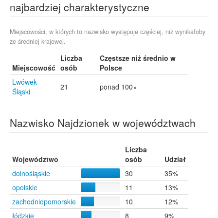
najbardziej charakterystyczne
Miejscowości, w których to nazwisko występuje częściej, niż wynikałoby
ze średniej krajowej.
Liczba
Częstsze niż średnio w
Miejscowość
osób
Polsce
Lwówek
21
ponad 100×
Śląski
Nazwisko Najdzionek w województwach
Liczba
Województwo
osób
Udział
dolnośląskie
30
35%
opolskie
11
13%
zachodniopomorskie
10
12%
łódzkie
8
9%