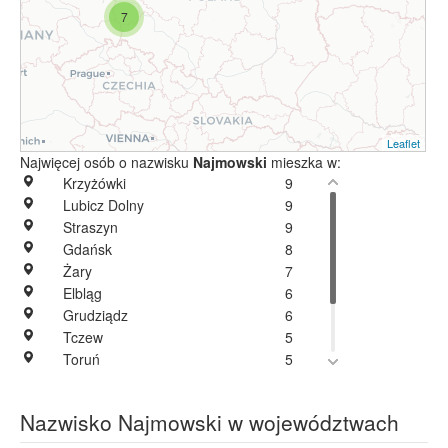
7
Leaflet
Najwięcej osób o nazwisku
Najmowski
mieszka w:
Krzyżówki
9
Lubicz Dolny
9
Straszyn
9
Gdańsk
8
Żary
7
Elbląg
6
Grudziądz
6
Tczew
5
Toruń
5
Bydgoszcz
4
Ojrzanowo
2
Nazwisko Najmowski w województwach
Ciesław
1
Starza
1