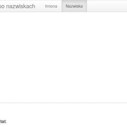
 po nazwiskach
Imiona
Nazwiska
tat
.