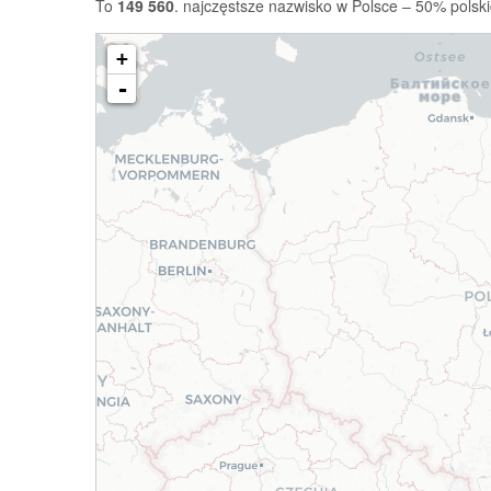
To
149 560
. najczęstsze nazwisko w Polsce – 50% polski
+
-