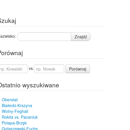
Szukaj
azwisko:
Znajdź
Porównaj
vs.
Porównaj
Ostatnio wyszukiwane
Oberstat
Białecki-Krszyna
Wolny-Feghali
Rokita vs. Pacaniuk
Potapa-Brzęk
Gołaszewski-Fuchs