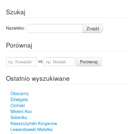
Szukaj
Nazwisko:
Znajdź
Porównaj
vs.
Porównaj
Ostatnio wyszukiwane
Obszarny
Dźwigała
Ciciński
Mielert-Koc
Sobeńko
Kwaszczyński-Korganow
Lewandowski-Małetka