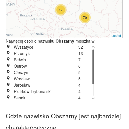
17
70
Leaflet
Najwięcej osób o nazwisku
Obszarny
mieszka w:
Wyszatyce
32
Przemyśl
13
Bełwin
7
Ostrów
6
Cieszyn
5
Wrocław
5
Jarosław
4
Piotrków Trybunalski
4
Sanok
4
Staszów
4
Kraków
3
Gdzie nazwisko Obszarny jest najbardziej
Posiadały
1
charakterystyczne