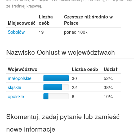
ze średniej krajowej.
Liczba
Częstsze niż średnio w
Miejscowość
osób
Polsce
Sobolów
19
ponad 100×
Nazwisko Ochlust w województwach
Województwo
Liczba osób
Udział
małopolskie
30
52%
śląskie
22
38%
opolskie
6
10%
Skomentuj, zadaj pytanie lub zamieść
nowe informacje