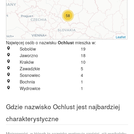
58
Leaflet
Najwięcej osób o nazwisku
Ochlust
mieszka w:
Sobolów
19
Jaworzno
18
Kraków
10
Zawadzkie
5
Sosnowiec
4
Bochnia
1
Wydrowice
1
Gdzie nazwisko Ochlust jest najbardziej
charakterystyczne
Miejscowości, w których to nazwisko występuje częściej, niż wynikałoby