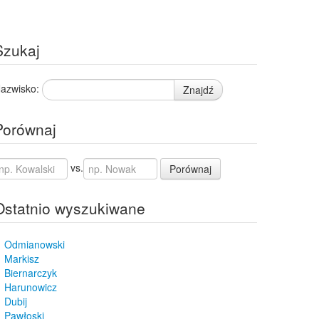
Szukaj
azwisko:
Znajdź
Porównaj
vs.
Porównaj
Ostatnio wyszukiwane
Odmianowski
Markisz
Biernarczyk
Harunowicz
Dubij
Pawłoski