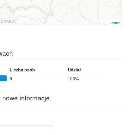
Leaflet
wach
Liczba osób
Udział
5
100%
ć nowe informacje