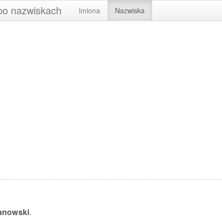
 po nazwiskach
Imiona
Nazwiska
anowski
.