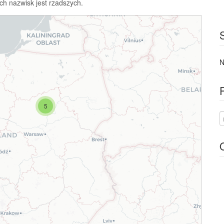
ch nazwisk jest rzadszych.
N
5