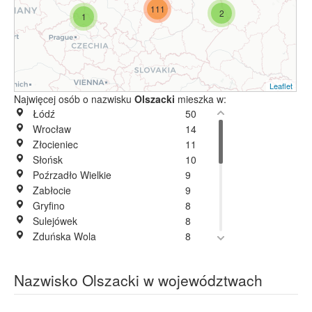
111
2
1
Leaflet
Najwięcej osób o nazwisku
Olszacki
mieszka w:
Łódź
50
Wrocław
14
Złocieniec
11
Słońsk
10
Poźrzadło Wielkie
9
Zabłocie
9
Gryfino
8
Sulejówek
8
Zduńska Wola
8
Kurznie
6
Kalisz Pomorski
5
Nazwisko Olszacki w województwach
Moczkowo
5
Wodzisław Śląski
5