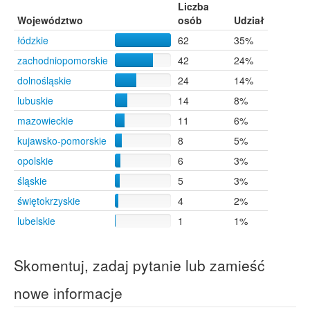
Bydgoszcz
4
Liczba
Gorzów Wielkopolski
4
Województwo
osób
Udział
Inowrocław
4
łódzkie
62
35%
Kielce
4
zachodniopomorskie
42
24%
Szczecinek
4
Zgierz
4
dolnośląskie
24
14%
Warszawa
3
lubuskie
14
8%
Bogatynia
1
mazowieckie
11
6%
Pobołowice-Kolonia
1
Żmudź
1
kujawsko-pomorskie
8
5%
opolskie
6
3%
śląskie
5
3%
świętokrzyskie
4
2%
lubelskie
1
1%
Skomentuj, zadaj pytanie lub zamieść
nowe informacje