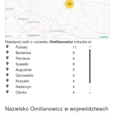
18
Leaflet
Najwięcej osób o nazwisku
Omilianowicz
mieszka w:
Puławy
11
Boćwinka
9
Piertanie
9
Suwałki
8
Augustów
5
Danowskie
5
Koszalin
4
Nadarzyn
4
Olecko
4
Warszawa
3
Stary Folwark
1
Nazwisko Omilianowicz w województwach