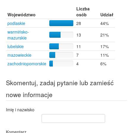
Liczba
Województwo
osób
Udział
podlaskie
28
44%
warmińsko-
13
21%
mazurskie
lubelskie
11
17%
mazowieckie
7
11%
zachodniopomorskie
4
6%
Skomentuj, zadaj pytanie lub zamieść
nowe informacje
Imię i nazwisko
Komentarz