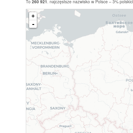
To
260 921
. najczęstsze nazwisko w Polsce – 3% polskic
+
-