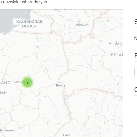
h nazwisk jest rzadszych.
N
3