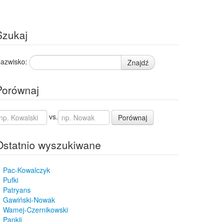
Szukaj
azwisko:
Znajdź
Porównaj
vs.
Porównaj
Ostatnio wyszukiwane
Pac-Kowalczyk
Pufki
Patryans
Gawiński-Nowak
Wamej-Czernikowski
Pankij