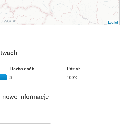
Leaflet
ztwach
Liczba osób
Udział
3
100%
ć nowe informacje