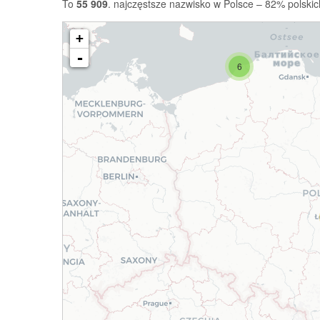
To
55 909
. najczęstsze nazwisko w Polsce – 82% polskic
+
-
6