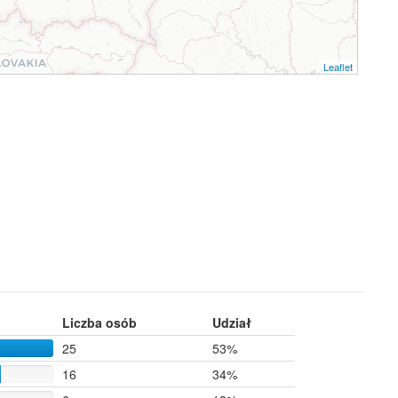
Leaflet
Liczba osób
Udział
25
53%
16
34%