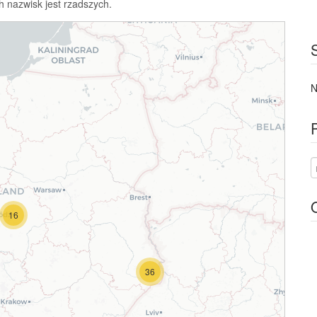
h nazwisk jest rzadszych.
N
16
36