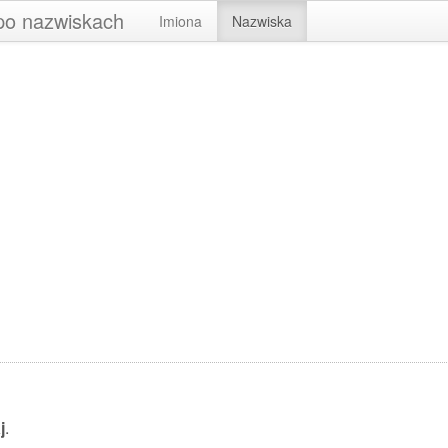
 po nazwiskach
Imiona
Nazwiska
j
.