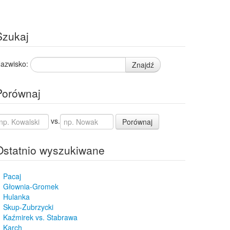
Szukaj
azwisko:
Znajdź
Porównaj
vs.
Porównaj
Ostatnio wyszukiwane
Pacaj
Głownia-Gromek
Hulanka
Skup-Zubrzycki
Kaźmirek vs. Stabrawa
Karch