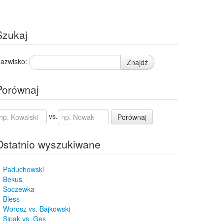
Szukaj
azwisko:
Znajdź
Porównaj
vs.
Porównaj
Ostatnio wyszukiwane
Paduchowski
Bekus
Soczewka
Bless
Worosz vs. Bajkowski
Sipak vs. Ges