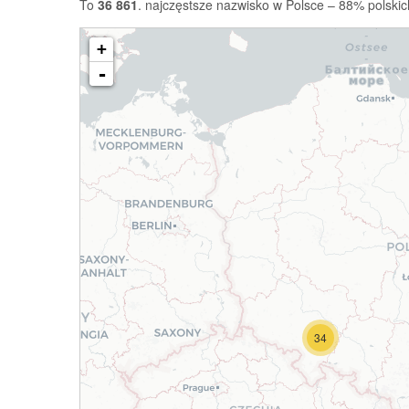
To
36 861
. najczęstsze nazwisko w Polsce – 88% polskic
+
-
34