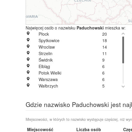
Najwięcej osób o nazwisku
Paduchowski
mieszka w:
Płock
20
Spytkowice
18
Wrocław
14
Strzelin
11
Świdnik
9
Elbląg
6
Potok Wielki
6
Warszawa
6
Wałbrzych
5
Błonie
4
Potoczek
4
Gdzie nazwisko Paduchowski jest naj
Rzeszów
4
Wadowice
4
Bodzanów
1
Miejscowości, w których to nazwisko występuje częściej, niż wyn
Gocłowo
1
Miejscowość
Liczba osób
Częs
Morąg
1