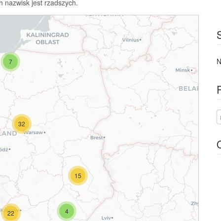
h nazwisk jest rzadszych.
N
7
32
15
4
22