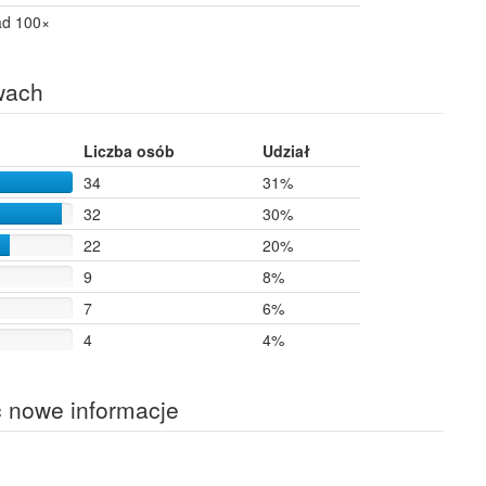
ad 100×
wach
Liczba osób
Udział
34
31%
32
30%
22
20%
9
8%
7
6%
4
4%
ć nowe informacje