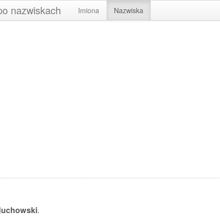
 po nazwiskach
Imiona
Nazwiska
duchowski
.