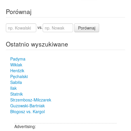
Porównaj
vs.
Porównaj
Ostatnio wyszukiwane
Padyma
Wiklak
Herdzik
Pęchalski
Sabiła
Ilak
Statnik
Strzembosz-Milczarek
Guzowski-Bartniak
Błogosz vs. Kargol
Advertising: