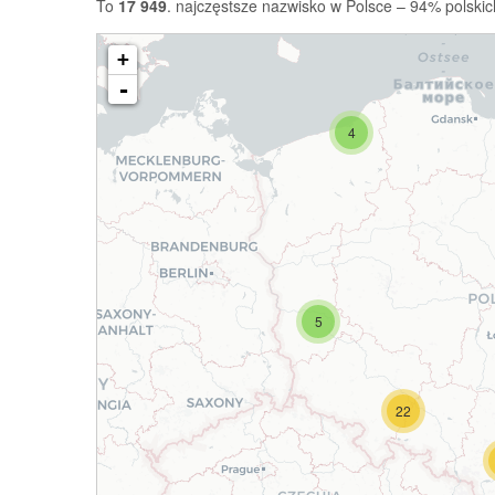
To
17 949
. najczęstsze nazwisko w Polsce – 94% polskic
+
-
4
5
22