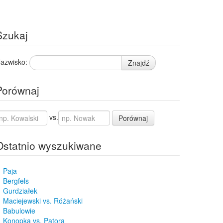
Szukaj
azwisko:
Znajdź
Porównaj
vs.
Porównaj
Ostatnio wyszukiwane
Paja
Bergfels
Gurdziałek
Maciejewski vs. Różański
Babulowie
Konopka vs. Patora