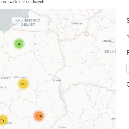
h nazwisk jest rzadszych.
N
4
30
176
49