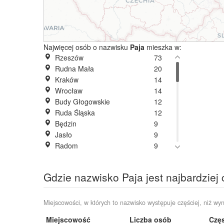
Najwięcej osób o nazwisku
Paja
mieszka w:
Rzeszów
73
Rudna Mała
20
Kraków
14
Wrocław
14
Budy Głogowskie
12
Ruda Śląska
12
Będzin
9
Jasło
9
Radom
9
Zabrze
9
Łubienko
8
Gdzie nazwisko Paja jest najbardziej
Przemyśl
8
Sochaczew
8
Iwonicz
6
Miejscowości, w których to nazwisko występuje częściej, niż wyn
Nowa Wieś
6
Miejscowość
Liczba osób
Częs
Warszawa
6