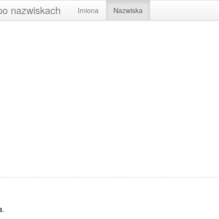
 po nazwiskach
Imiona
Nazwiska
a
.