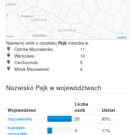
Leaflet
Najwięcej osób o nazwisku
Pajk
mieszka w:
Ostrów Mazowiecka
11
Warszawa
10
Ciechocinek
5
Mińsk Mazowiecki
4
Nazwisko Pajk w województwach
Liczba
Województwo
osób
Udział
mazowieckie
25
83%
kujawsko-
5
17%
pomorskie