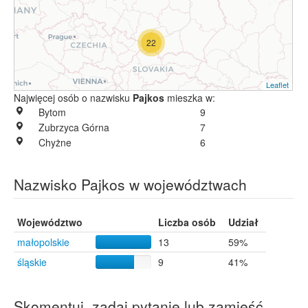
22
Leaflet
Najwięcej osób o nazwisku
Pajkos
mieszka w:
Bytom
9
Zubrzyca Górna
7
Chyżne
6
Nazwisko Pajkos w województwach
Województwo
Liczba osób
Udział
małopolskie
13
59%
śląskie
9
41%
Skomentuj, zadaj pytanie lub zamieść