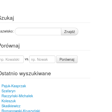
Szukaj
azwisko:
Znajdź
Porównaj
vs.
Porównaj
Ostatnio wyszukiwane
Pajuk-Kasprzak
Szafaryn
Raczyński-Michałek
Koleszuk
Skaśkiewicz
Romanowski-Kruszyński