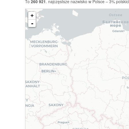
To
260 921
. najczęstsze nazwisko w Polsce – 3% polskic
+
-