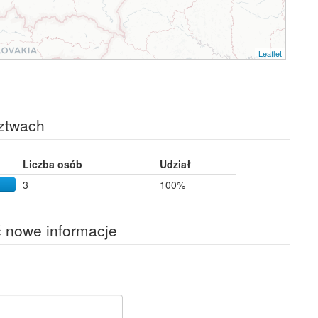
Leaflet
ztwach
Liczba osób
Udział
3
100%
ć nowe informacje