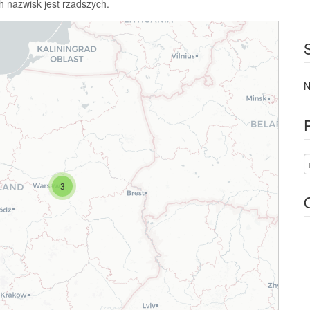
h nazwisk jest rzadszych.
N
3