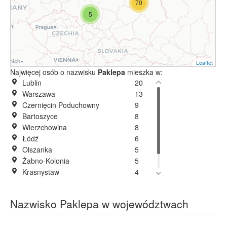
70
5
Leaflet
Najwięcej osób o nazwisku
Paklepa
mieszka w:
Lublin
20
Warszawa
13
Czernięcin Poduchowny
9
Bartoszyce
8
Wierzchowina
8
Łódź
6
Olszanka
5
Żabno-Kolonia
5
Krasnystaw
4
Kraków
3
Bzowiec
2
Nazwisko Paklepa w województwach