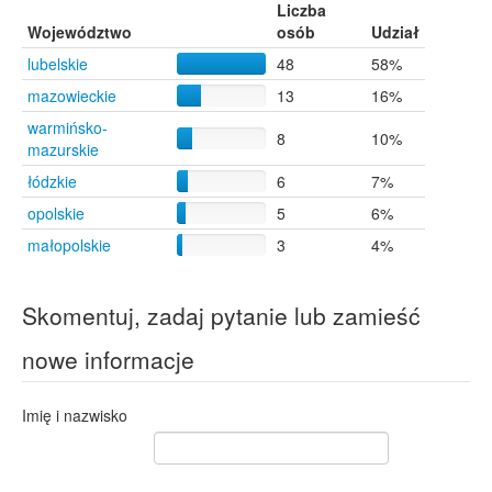
Liczba
Województwo
osób
Udział
lubelskie
48
58%
mazowieckie
13
16%
warmińsko-
8
10%
mazurskie
łódzkie
6
7%
opolskie
5
6%
małopolskie
3
4%
Skomentuj, zadaj pytanie lub zamieść
nowe informacje
Imię i nazwisko