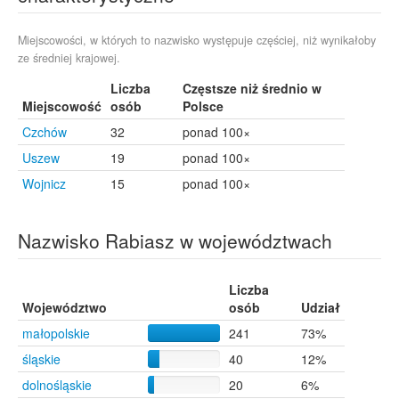
Jurków
7
Biesiadki
6
Bucze
6
Miejscowości, w których to nazwisko występuje częściej, niż wynikałoby
ze średniej krajowej.
Gwoździec
6
Lipnica Murowana
6
Liczba
Częstsze niż średnio w
Mysłakowice
6
Miejscowość
osób
Polsce
Okocim
6
Czchów
32
ponad 100×
Rudka
6
Uszew
Szaflary
19
ponad 100×
6
Chrzanów
5
Wojnicz
15
ponad 100×
Krzanowice
5
Racibórz
5
Nazwisko Rabiasz w województwach
Bukowina Tatrzańska
4
Czeladź
4
Inowrocław
4
Liczba
Koszalin
4
Województwo
osób
Udział
Myślenice
4
małopolskie
241
73%
Nowy Sącz
4
Opole
4
śląskie
40
12%
Stalowa Wola
4
dolnośląskie
20
6%
Szczyglice
4