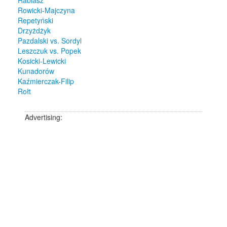
Rabiasz
Rowicki-Majczyna
Repetyński
Drzyżdżyk
Pazdalski vs. Sordyl
Leszczuk vs. Popek
Kosicki-Lewicki
Kunadorów
Kaźmierczak-Filip
Rołt
Advertising: