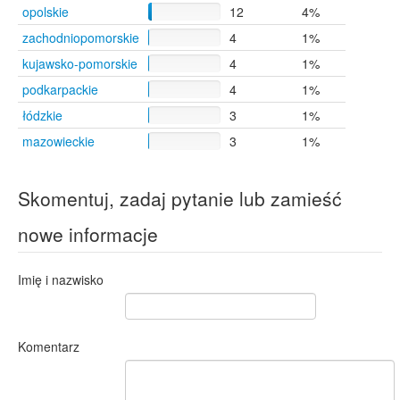
opolskie
12
4%
Tarnów
4
Łódź
3
zachodniopomorskie
4
1%
Warszawa
3
kujawsko-pomorskie
4
1%
Buczyna
2
podkarpackie
4
1%
Wola Dębińska
1
łódzkie
3
1%
mazowieckie
3
1%
Skomentuj, zadaj pytanie lub zamieść
nowe informacje
Imię i nazwisko
Komentarz