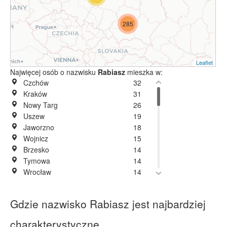
285
Leaflet
Najwięcej osób o nazwisku
Rabiasz
mieszka w:
Czchów
32
Kraków
31
Nowy Targ
26
Uszew
19
Jaworzno
18
Wojnicz
15
Brzesko
14
Tymowa
14
Wrocław
14
Zawada Uszewska
12
Zakopane
11
Gdzie nazwisko Rabiasz jest najbardziej
Gliwice
8
Kędzierzyn-Koźle
8
charakterystyczne