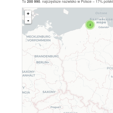
To
200 990
. najczęstsze nazwisko w Polsce – 17% polski
+
-
4