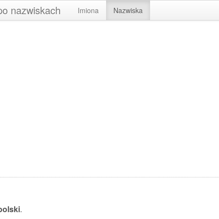
 po nazwiskach
Imiona
Nazwiska
olski
.