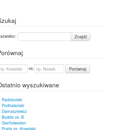
Szukaj
azwisko:
Znajdź
Porównaj
vs.
Porównaj
Ostatnio wyszukiwane
Radobolski
Podhalański
Damaszewicz
Budda vs. B
Gierfolweden
Pojda vs. Kowalski