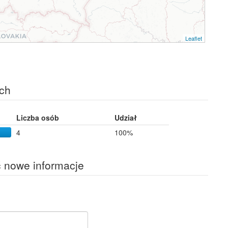
Leaflet
ch
Liczba osób
Udział
4
100%
ć nowe informacje