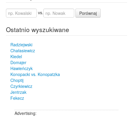
vs.
Porównaj
Ostatnio wyszukiwane
Radziejwski
Chałasiewicz
Kiedel
Domajer
Hawieńczyk
Konopacki vs. Konopatzka
Choptij
Czyrkiewicz
Jentrzak
Fekecz
Advertising: