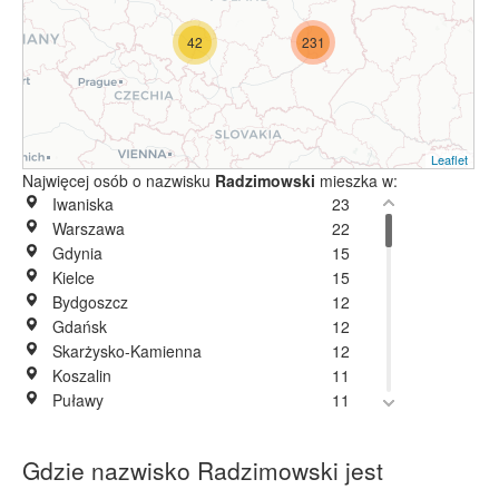
42
231
Leaflet
Najwięcej osób o nazwisku
Radzimowski
mieszka w:
Iwaniska
23
Warszawa
22
Gdynia
15
Kielce
15
Bydgoszcz
12
Gdańsk
12
Skarżysko-Kamienna
12
Koszalin
11
Puławy
11
Mściów
10
Gorzyce
9
Gdzie nazwisko Radzimowski jest
Łany
9
Nowa Dęba
9