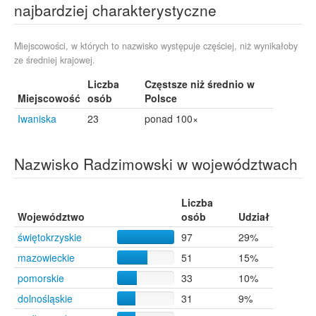
najbardziej charakterystyczne
Radom
9
Wrocław
9
Sandomierz
8
Miejscowości, w których to nazwisko występuje częściej, niż wynikałoby
ze średniej krajowej.
Włodawa
8
Oleśnica
7
Liczba
Częstsze niż średnio w
Pawliczka
7
Miejscowość
osób
Polsce
Białobrzegi
6
Iwaniska
23
ponad 100×
Dzierżoniów
6
Nowe
6
Ostrowiec Świętokrzyski
6
Nazwisko Radzimowski w województwach
Rożki
6
Baranów Sandomierski
5
Brzeg
5
Liczba
Województwo
Herby
osób
5
Udział
Ostrzeszów
5
świętokrzyskie
97
29%
Tczew
5
mazowieckie
51
15%
Wałbrzych
5
pomorskie
33
10%
Bierutów
4
Inowrocław
4
dolnośląskie
31
9%
Kędzierzyn-Koźle
4