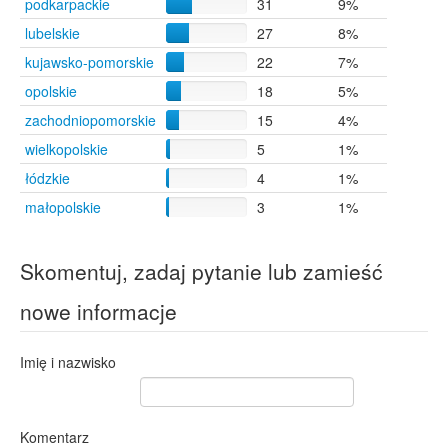
podkarpackie
31
9%
Kraśnik
4
lubelskie
27
8%
Lublin
4
Milanówek
4
kujawsko-pomorskie
22
7%
Stalowa Wola
4
opolskie
18
5%
Starachowice
4
zachodniopomorskie
15
4%
Staszów
4
Szczecin
4
wielkopolskie
5
1%
Tarnobrzeg
4
łódzkie
4
1%
Bogoria Skotnicka
3
małopolskie
3
1%
Kraków
3
Łódź
3
Zwoleń
3
Skomentuj, zadaj pytanie lub zamieść
Gniew
2
Zajeziorze
2
nowe informacje
Cegielnia
1
Chobrzany
1
Imię i nazwisko
Górki
1
Klimontów
1
Nicponia
1
Skotniki
1
Komentarz