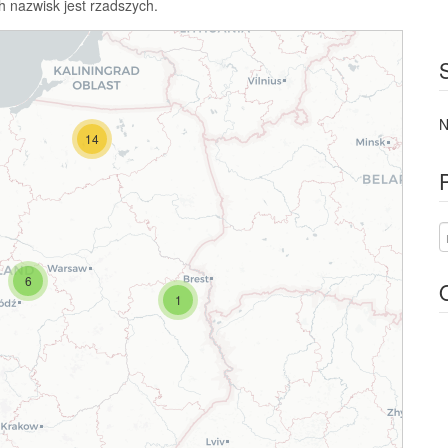
h nazwisk jest rzadszych.
N
14
6
1