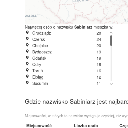
Najwięcej osób o nazwisku
Sabiniarz
mieszka w:
Grudziądz
28
Czersk
24
Chojnice
20
Bydgoszcz
19
Gdańsk
19
Odry
18
Toruń
16
Elbląg
12
Sucumin
11
Wałbrzych
11
Jeleńcz
9
Gdzie nazwisko Sabiniarz jest najbar
Karolewo
9
Łąsko Małe
9
Stare Gronowo
9
Miejscowości, w których to nazwisko występuje częściej, niż wyn
Tuchółka
9
Miejscowość
Liczba osób
Częs
Wąwelno
9