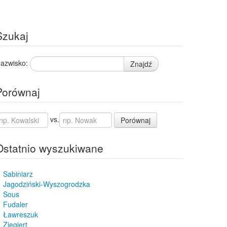
Szukaj
azwisko:
Znajdź
Porównaj
vs.
Porównaj
Ostatnio wyszukiwane
Sabiniarz
Jagodziński-Wyszogrodzka
Sous
Fudaler
Ławreszuk
Ziegiert