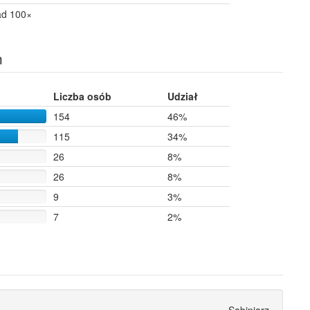
ad 100×
h
Liczba osób
Udział
154
46%
115
34%
26
8%
26
8%
9
3%
7
2%