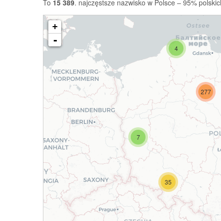
To
15 389
. najczęstsze nazwisko w Polsce – 95% polskic
+
-
4
277
7
35