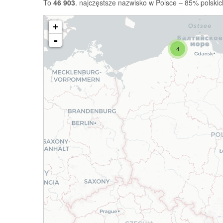
To
46 903
. najczęstsze nazwisko w Polsce – 85% polskic
+
-
4