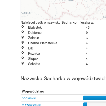
Najwięcej osób o nazwisku
Sacharko
mieszka w:
Białystok
43
Doktorce
9
Zalesie
6
Czarna Białostocka
4
Ełk
4
Kuźnica
4
Słupsk
4
Sokółka
4
Nazwisko Sacharko w województwac
Województwo
podlaskie
mazowieckie