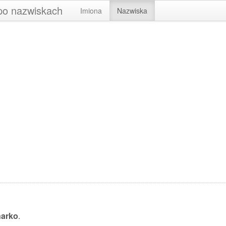
 po nazwiskach
Imiona
Nazwiska
arko
.