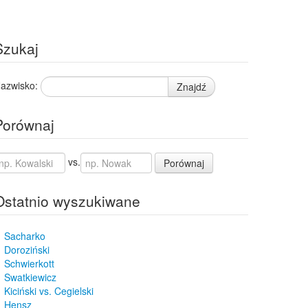
Szukaj
azwisko:
Znajdź
Porównaj
vs.
Porównaj
Ostatnio wyszukiwane
Sacharko
Doroziński
Schwierkott
Swatkiewicz
Kiciński vs. Cegielski
Hensz