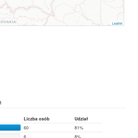
Leaflet
h
Liczba osób
Udział
60
81%
6
8%