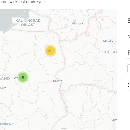
h nazwisk jest rzadszych.
N
68
6