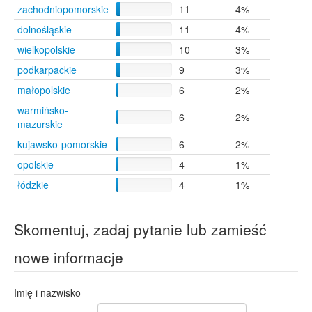
zachodniopomorskie
11
4%
Siemiatycze
4
Suwałki
4
dolnośląskie
11
4%
Krywiatycze
3
wielkopolskie
10
3%
Warszawa
3
podkarpackie
9
3%
Olchówka
2
Braszowice
1
małopolskie
6
2%
Dojlidy Górne
1
warmińsko-
6
2%
Guszczewina
1
mazurskie
Olbrachcice Wielkie
1
kujawsko-pomorskie
6
2%
Tarnów
1
opolskie
4
1%
łódzkie
4
1%
Skomentuj, zadaj pytanie lub zamieść
nowe informacje
Imię i nazwisko