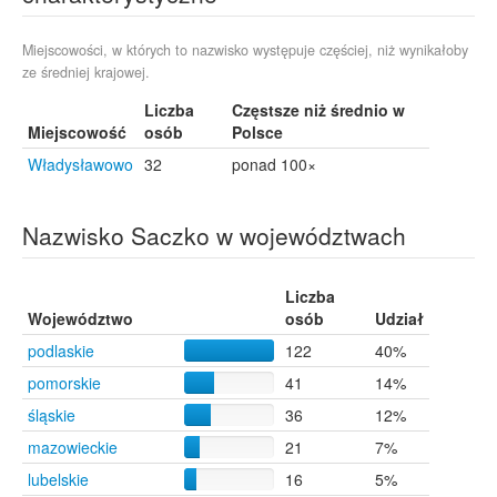
Żdżanne
8
Szczecin
7
Bujaków
6
Miejscowości, w których to nazwisko występuje częściej, niż wynikałoby
ze średniej krajowej.
Elbląg
6
Grudziądz
6
Liczba
Częstsze niż średnio w
Chrzanów
5
Miejscowość
osób
Polsce
Łosice
5
Władysławowo
32
ponad 100×
Nowosady
5
Pawłowiczki
5
Reda
5
Nazwisko Saczko w województwach
Białogard
4
Białowieża
4
Chełm
4
Liczba
Województwo
Chorzów
4
osób
Udział
Częstochowa
4
podlaskie
122
40%
Dydule
4
pomorskie
41
14%
Gdańsk
4
śląskie
36
12%
Kędzierzyn-Koźle
4
Nałęczów
4
mazowieckie
21
7%
Radomsko
4
lubelskie
16
5%
Siedlce
4