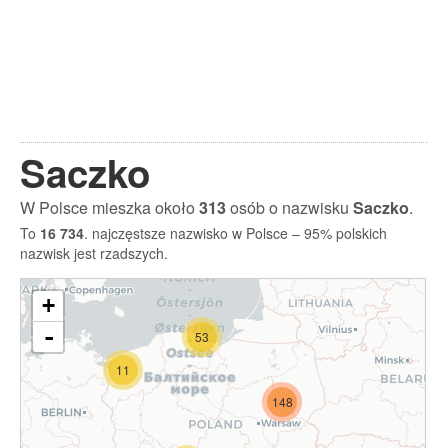
Saczko
W Polsce mieszka około
313
osób o nazwisku
Saczko
.
To
16 734
. najczęstsze nazwisko w Polsce – 95% polskich
nazwisk jest rzadszych.
+
-
53
11
148