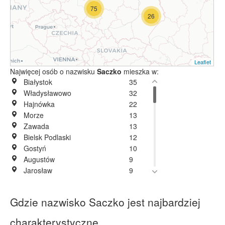
75
26
Leaflet
Najwięcej osób o nazwisku
Saczko
mieszka w:
Białystok
35
Władysławowo
32
Hajnówka
22
Morze
13
Zawada
13
Bielsk Podlaski
12
Gostyń
10
Augustów
9
Jarosław
9
Jaworzno
9
Krzywośnity
9
Gdzie nazwisko Saczko jest najbardziej
Wrocław
9
Porosły
8
charakterystyczne