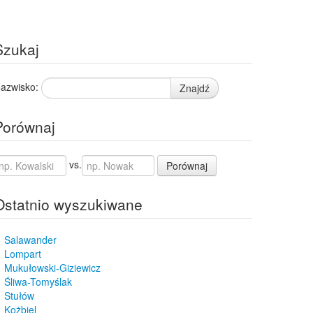
Szukaj
azwisko:
Znajdź
Porównaj
vs.
Porównaj
Ostatnio wyszukiwane
Salawander
Lompart
Mukułowski-Giziewicz
Śliwa-Tomyślak
Stułów
Kożbiel