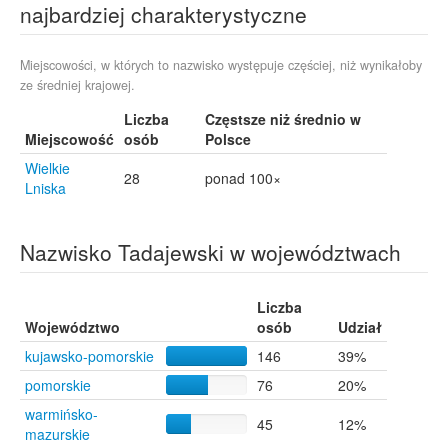
najbardziej charakterystyczne
Gaj-Grzmięca
9
Dąbrowa Górnicza
8
Głogów
8
Miejscowości, w których to nazwisko występuje częściej, niż wynikałoby
ze średniej krajowej.
Łeba
8
Najmowo
8
Liczba
Częstsze niż średnio w
Pułtusk
8
Miejscowość
osób
Polsce
Jamielnik
7
Wielkie
Poznań
7
28
ponad 100×
Lniska
Wielki Wełcz
7
Żary
7
Lipno
6
Nazwisko Tadajewski w województwach
Mareza
6
Nebrowo Wielkie
6
Nowy Dwór Mazowiecki
Liczba
6
Województwo
osób
Udział
Sztum
6
Bytom
5
kujawsko-pomorskie
146
39%
Lisowice
5
pomorskie
76
20%
Nowe Miasto Lubawskie
5
warmińsko-
Białogard
4
45
12%
mazurskie
Słupsk
4