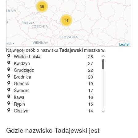
36
14
Leaflet
Najwięcej osób o nazwisku
Tadajewski
mieszka w:
Wielkie Lniska
28
Kwidzyn
27
Grudziądz
22
Brodnica
20
Gdańsk
19
Świecie
17
Iława
16
Rypin
15
Olsztyn
14
Jelenia Góra
11
Przewodowo-Parcele
11
Gdzie nazwisko Tadajewski jest
Toruń
10
Warszawa
10