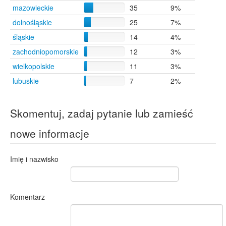
Szczecin
4
mazowieckie
35
9%
Świnoujście
4
dolnośląskie
25
7%
Wolsztyn
4
śląskie
14
4%
Ładnówko
2
Bielice
1
zachodniopomorskie
12
3%
Kozy
1
wielkopolskie
11
3%
Małe Lniska
1
lubuskie
7
2%
Mszanowo
1
Sumin
1
Suradówek
1
Skomentuj, zadaj pytanie lub zamieść
Toszowice
1
nowe informacje
Imię i nazwisko
Komentarz