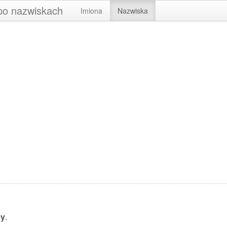
 po nazwiskach
Imiona
Nazwiska
ey
.