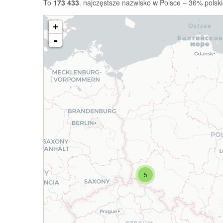
To
173 433
. najczęstsze nazwisko w Polsce – 36% polski
+
-
5