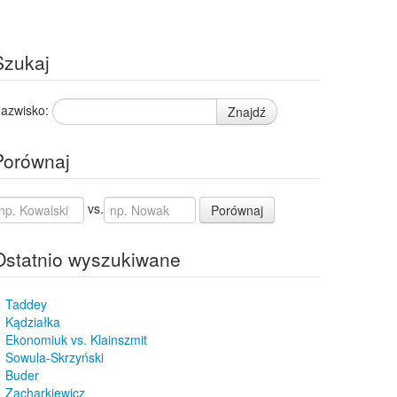
Szukaj
azwisko:
Znajdź
Porównaj
vs.
Porównaj
Ostatnio wyszukiwane
Taddey
Kądziałka
Ekonomiuk vs. Klainszmit
Sowula-Skrzyński
Buder
Zacharkiewicz