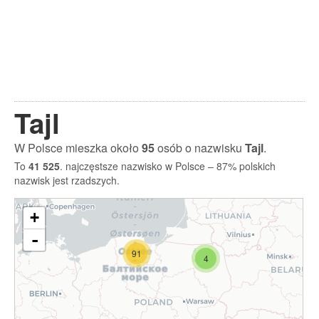
Tajl
W Polsce mieszka około
95
osób o nazwisku
Tajl
.
To
41 525
. najczęstsze nazwisko w Polsce – 87% polskich
nazwisk jest rzadszych.
+
-
91
4