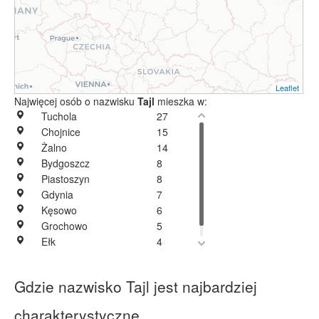
Leaflet
Najwięcej osób o nazwisku
Tajl
mieszka w:
Tuchola
27
Chojnice
15
Żalno
14
Bydgoszcz
8
Piastoszyn
8
Gdynia
7
Kęsowo
6
Grochowo
5
Ełk
4
Szubin
1
Gdzie nazwisko Tajl jest najbardziej
charakterystyczne