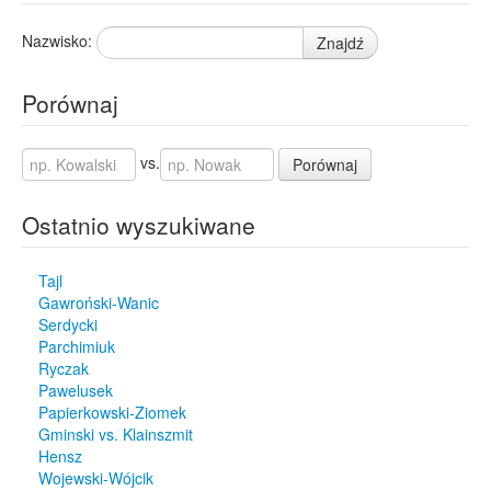
Nazwisko:
Znajdź
Porównaj
vs.
Porównaj
Ostatnio wyszukiwane
Tajl
Gawroński-Wanic
Serdycki
Parchimiuk
Ryczak
Pawelusek
Papierkowski-Ziomek
Gminski vs. Klainszmit
Hensz
Wojewski-Wójcik