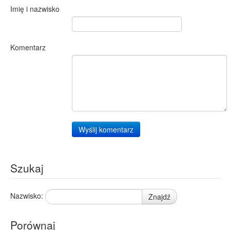
Szklarska Poręba
4
Imię i nazwisko
Środa Wielkopolska
4
Zambrów
4
Dębno
2
Komentarz
Krasnosielc
2
Nowy Sielc
2
Bieździadów
1
Gzowo
1
Kałuszyn
1
Pabianice
1
Przasnysz
1
Wyślij komentarz
Stróżewko
1
Wągrowiec
1
Zygmunty
1
Szukaj
Nazwisko:
Znajdź
Porównaj