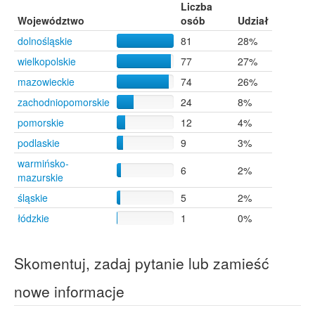
Buczyna
6
Liczba
Elbląg
6
Województwo
osób
Udział
Jarocin
6
dolnośląskie
81
28%
Ostrów Wielkopolski
6
wielkopolskie
77
27%
Otorowo
6
Pokrzywnica
6
mazowieckie
74
26%
Borek Wielkopolski
5
zachodniopomorskie
24
8%
Chrzczony
5
pomorskie
12
4%
Czerwonka Włościańska
5
Kórnik
5
podlaskie
9
3%
Luboń
5
warmińsko-
6
2%
Piaseczno
5
mazurskie
Przemków
5
śląskie
5
2%
Starogard Gdański
5
Tychy
5
łódzkie
1
0%
Białystok
4
Kościan
4
Skomentuj, zadaj pytanie lub zamieść
Leszno
4
Myślibórz
4
nowe informacje
Piastów
4
Siedlce
4