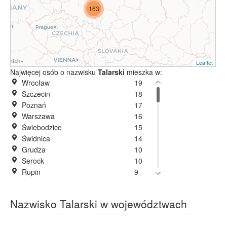
163
Leaflet
Najwięcej osób o nazwisku
Talarski
mieszka w:
Wrocław
19
Szczecin
18
Poznań
17
Warszawa
16
Świebodzice
15
Świdnica
14
Grudza
10
Serock
10
Rupin
9
Głogów
8
Legionowo
8
Nazwisko Talarski w województwach
Kwidzyn
7
Wilcza
7