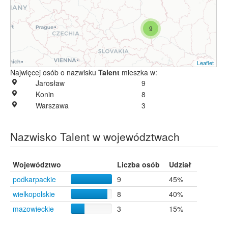
9
Leaflet
Najwięcej osób o nazwisku
Talent
mieszka w:
Jarosław
9
Konin
8
Warszawa
3
Nazwisko Talent w województwach
Województwo
Liczba osób
Udział
podkarpackie
9
45%
wielkopolskie
8
40%
mazowieckie
3
15%