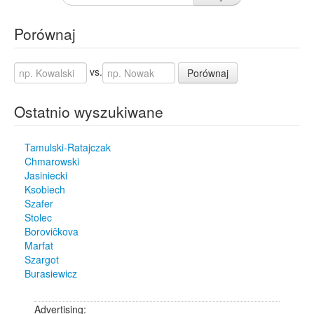
Porównaj
vs.
Porównaj
Ostatnio wyszukiwane
Tamulski-Ratajczak
Chmarowski
Jasiniecki
Ksobiech
Szafer
Stolec
Borovičkova
Marfat
Szargot
Burasiewicz
Advertising: