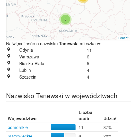
5
Leaflet
Najwięcej osób o nazwisku
Tanewski
mieszka w:
Gdynia
11
Warszawa
6
Bielsko-Biała
5
Lublin
4
Szczecin
4
Nazwisko Tanewski w województwach
Liczba
Województwo
osób
Udział
pomorskie
11
37%
mazowieckie
6
20%