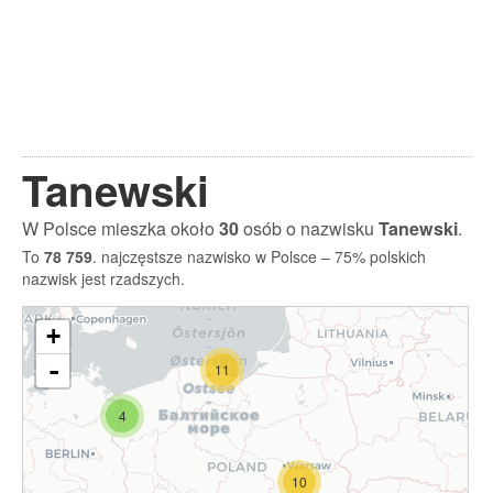
Tanewski
W Polsce mieszka około
30
osób o nazwisku
Tanewski
.
To
78 759
. najczęstsze nazwisko w Polsce – 75% polskich
nazwisk jest rzadszych.
+
-
11
4
10