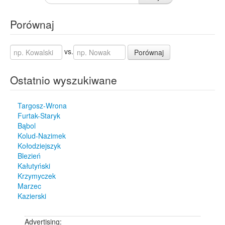
Porównaj
vs.
Porównaj
Ostatnio wyszukiwane
Targosz-Wrona
Furtak-Staryk
Bąbol
Kolud-Nazimek
Kołodziejszyk
Blezień
Kałutyński
Krzymyczek
Marzec
Kazierski
Advertising: