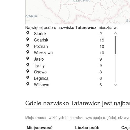
Najwięcej osób o nazwisku
Tatarewicz
mieszka w:
Słońsk
21
Gdańsk
15
Poznań
10
Warszawa
10
Jasło
9
Tychy
9
Osowo
8
Legnica
6
Witkowo
6
Zalesie
6
Bielsko-Biała
5
Gdzie nazwisko Tatarewicz jest najba
Kruszwica
5
Rybnik
5
Toruń
5
Miejscowości, w których to nazwisko występuje częściej, niż wyn
Białogard
4
Miejscowość
Liczba osób
Częs
Gdynia
4