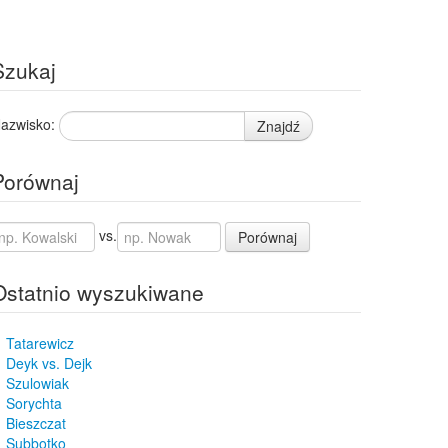
Szukaj
azwisko:
Znajdź
Porównaj
vs.
Porównaj
Ostatnio wyszukiwane
Tatarewicz
Deyk vs. Dejk
Szulowiak
Sorychta
Bieszczat
Subbotko