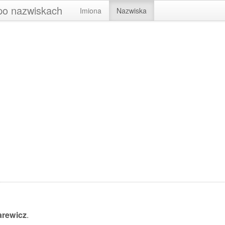
 po nazwiskach
Imiona
Nazwiska
arewicz
.