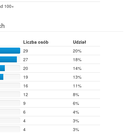
ad 100×
ch
Liczba osób
Udział
29
20%
27
18%
20
14%
19
13%
16
11%
12
8%
9
6%
6
4%
4
3%
4
3%