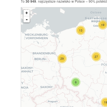
To
30 949
. najczęstsze nazwisko w Polsce – 90% polskic
+
-
19
13
27
29
6
1