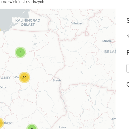
h nazwisk jest rzadszych.
N
4
20
9