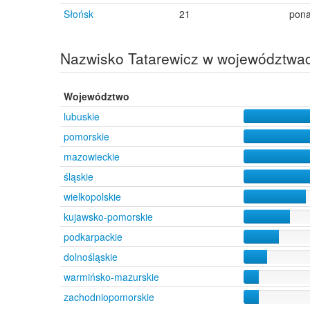
Kostrzyn nad Odrą
4
Słońsk
21
pon
Międzyrzecz
4
Pruszków
4
Nazwisko Tatarewicz w województwa
Janowo
3
Kołatek
1
Osówka Kolonia
1
Województwo
Radzim
1
lubuskie
pomorskie
mazowieckie
śląskie
wielkopolskie
kujawsko-pomorskie
podkarpackie
dolnośląskie
warmińsko-mazurskie
zachodniopomorskie