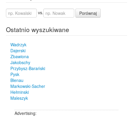
vs.
Porównaj
Ostatnio wyszukiwane
Wadrzyk
Dajerski
Zbawiona
Jakobschy
Przybysz-Barański
Pysk
Blenau
Markowski-Sacher
Hełminski
Maleszyk
Advertising: