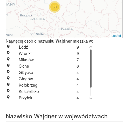
50
Leaflet
Najwięcej osób o nazwisku
Wajdner
mieszka w:
Łódź
9
Wronki
9
Mikołów
7
Ciche
6
Giżycko
4
Głogów
4
Kołobrzeg
4
Kościelisko
4
Przyłęk
4
Września
4
Pabianice
3
Nazwisko Wajdner w województwach