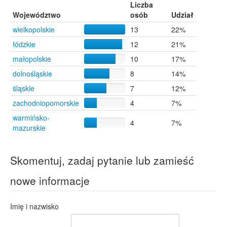
Liczba
Województwo
osób
Udział
wielkopolskie
13
22%
łódzkie
12
21%
małopolskie
10
17%
dolnośląskie
8
14%
śląskie
7
12%
zachodniopomorskie
4
7%
warmińsko-
4
7%
mazurskie
Skomentuj, zadaj pytanie lub zamieść
nowe informacje
Imię i nazwisko